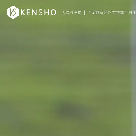
天皇杯受賞 | 全国茶品評会 煎茶部門 日