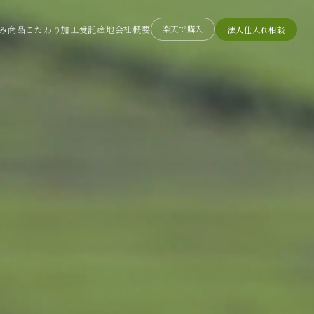
み
商品
こだわり
加工受託
産地
会社概要
楽天で購入
法人仕入れ相談